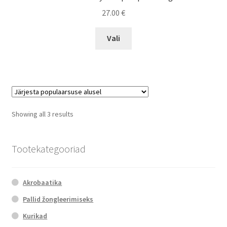
27.00
€
This
Vali
product
has
multiple
variants.
The
options
Sorted
Showing all 3 results
may
by
be
popularity
chosen
Tootekategooriad
on
the
Akrobaatika
product
page
Pallid žongleerimiseks
Kurikad