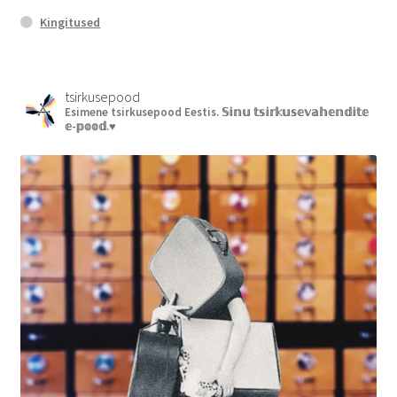
Kingitused
tsirkusepood
Esimene tsirkusepood Eestis.
𝕊𝕚𝕟𝕦 𝕥𝕤𝕚𝕣𝕜𝕦𝕤𝕖𝕧𝕒𝕙𝕖𝕟𝕕𝕚𝕥𝕖
𝕖-𝕡𝕠𝕠𝕕.♥︎