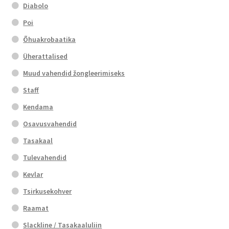
Diabolo
Poi
Õhuakrobaatika
Üherattalised
Muud vahendid žongleerimiseks
Staff
Kendama
Osavusvahendid
Tasakaal
Tulevahendid
Kevlar
Tsirkusekohver
Raamat
Slackline / Tasakaaluliin