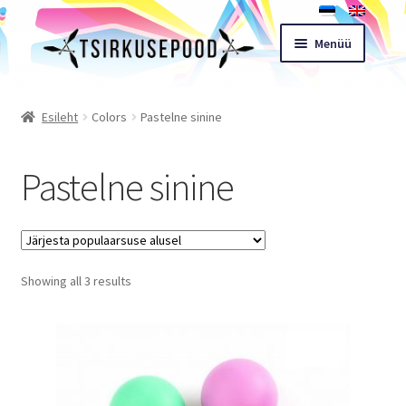
Liigu
Liigu
Menüü
navigeerimisele
sisu
juurde
Esileht
Esileht
Colors
Pastelne sinine
Pood
Pastelne sinine
Ostukorv
Expand
Müügitingimused
child
Sorted
Showing all 3 results
menu
Töötoad
by
popularity
Kontakt