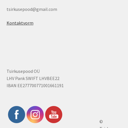
tsirkusepood@gmail.com
Kontaktvorm
Tsirkusepood OÜ
LHV Pank SWIFT LHVBEE22
IBAN EE277700771001661191
©