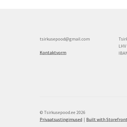
tsirkusepood@gmail.com
Tsi
LHV
Kontaktvorm
IBA
© Tsirkusepood.ee 2026
Privaatsustingimused
Built with Storefr