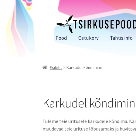
Liigu
Liigu
navigeerimisele
sisu
juurde
Pood
Ostukorv
Tähtis info
Esileht
Karkudel kõndimine
Karkudel kõndimin
Tuleme teie üritusele karkudele kõndima. Ka
muudavad teie ürituse lõbusamaks ja huvita