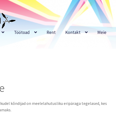
Töötoad
Rent
Kontakt
Meie
e
rkudel kõndijad on meelelahutusliku eripäraga tegelased, kes
vamaks.