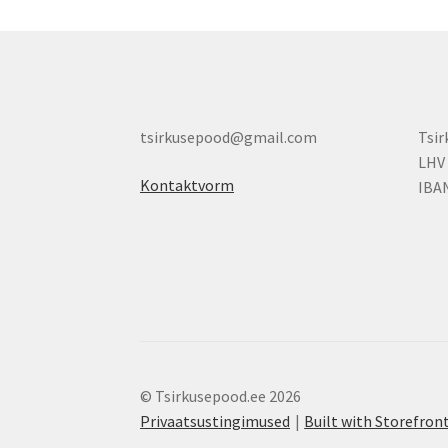
tsirkusepood@gmail.com
Tsi
LHV
Kontaktvorm
IBA
© Tsirkusepood.ee 2026
Privaatsustingimused
Built with Storefr