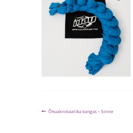
Navigeerimine
Previous
Õhuakrobaatika kangas – Sinine
post: