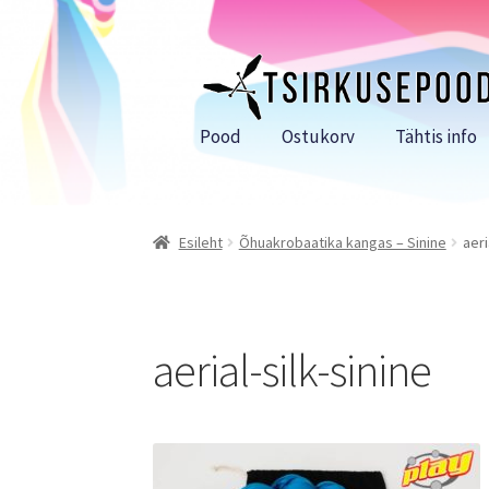
Liigu
Liigu
navigeerimisele
sisu
juurde
Pood
Ostukorv
Tähtis info
Esileht
Õhuakrobaatika kangas – Sinine
aeri
aerial-silk-sinine