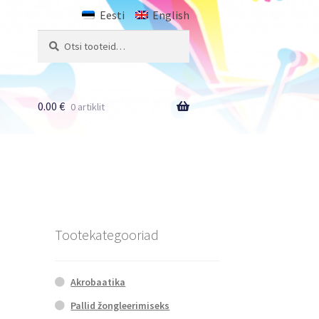
Eesti
English
Otsi:
Otsi
0.00
€
0 artiklit
Tootekategooriad
Akrobaatika
Pallid žongleerimiseks