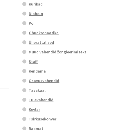
Kurikad
Diabolo
Poi
Õhuakrobaatika
Üherattalised
Muud vahendid žongleerimiseks
Staff
Kendama
Osavusvahendid
Tasakaal
Tulevahendid
Kevlar
Tsirkusekohver
Raamat