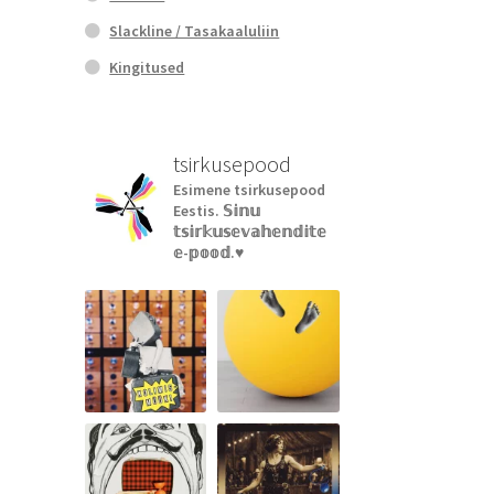
Slackline / Tasakaaluliin
Kingitused
tsirkusepood
Esimene tsirkusepood
Eestis.
𝕊𝕚𝕟𝕦
𝕥𝕤𝕚𝕣𝕜𝕦𝕤𝕖𝕧𝕒𝕙𝕖𝕟𝕕𝕚𝕥𝕖
𝕖-𝕡𝕠𝕠𝕕.♥︎