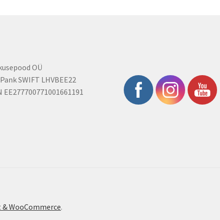
rkusepood OÜ
 Pank SWIFT LHVBEE22
N EE277700771001661191
ont & WooCommerce
.