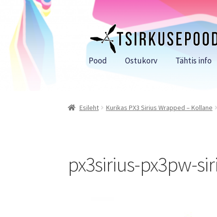
Liigu
Liigu
navigeerimisele
sisu
juurde
Pood
Ostukorv
Tähtis info
Esileht
Kurikas PX3 Sirius Wrapped – Kollane
px3sirius-px3pw-sir