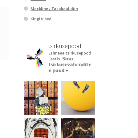
Slackline / Tasakaaluliin
Kingitused
tsirkusepood
Esimene tsirkusepood
Eestis.
𝕊𝕚𝕟𝕦
𝕥𝕤𝕚𝕣𝕜𝕦𝕤𝕖𝕧𝕒𝕙𝕖𝕟𝕕𝕚𝕥𝕖
𝕖-𝕡𝕠𝕠𝕕.♥︎