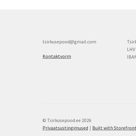
tsirkusepood@gmail.com
Tsi
LHV
Kontaktvorm
IBA
© Tsirkusepood.ee 2026
Privaatsustingimused
Built with Storefr