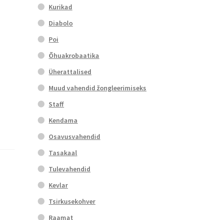
Kurikad
Diabolo
Poi
Õhuakrobaatika
Üherattalised
Muud vahendid žongleerimiseks
Staff
Kendama
Osavusvahendid
Tasakaal
Tulevahendid
Kevlar
Tsirkusekohver
Raamat