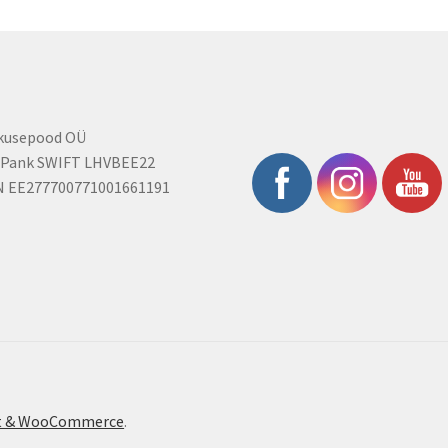
rkusepood OÜ
 Pank SWIFT LHVBEE22
N EE277700771001661191
ont & WooCommerce
.