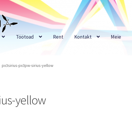
Töötoad
Rent
Kontakt
Meie
px3sirius-px3pw-sirius-yellow
ius-yellow