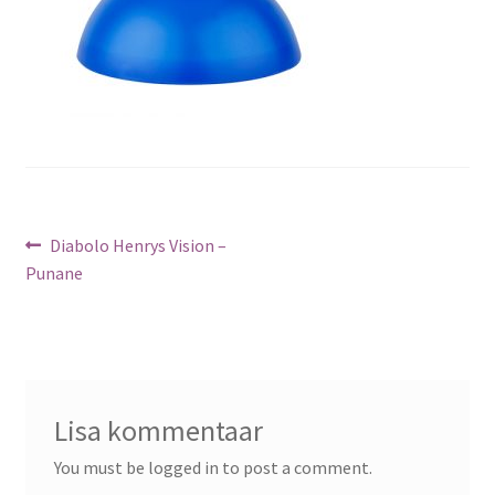
Navigeerimine
Previous
Diabolo Henrys Vision –
post:
Punane
Lisa kommentaar
You must be logged in to post a comment.