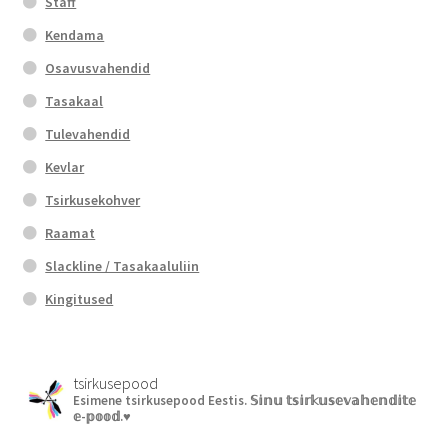
Staff
Kendama
Osavusvahendid
Tasakaal
Tulevahendid
Kevlar
Tsirkusekohver
Raamat
Slackline / Tasakaaluliin
Kingitused
tsirkusepood
Esimene tsirkusepood Eestis.
𝕊𝕚𝕟𝕦 𝕥𝕤𝕚𝕣𝕜𝕦𝕤𝕖𝕧𝕒𝕙𝕖𝕟𝕕𝕚𝕥𝕖
𝕖-𝕡𝕠𝕠𝕕.♥︎