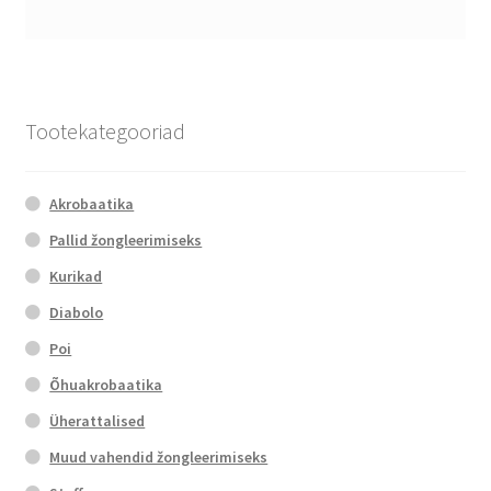
Tootekategooriad
Akrobaatika
Pallid žongleerimiseks
Kurikad
Diabolo
Poi
Õhuakrobaatika
Üherattalised
Muud vahendid žongleerimiseks