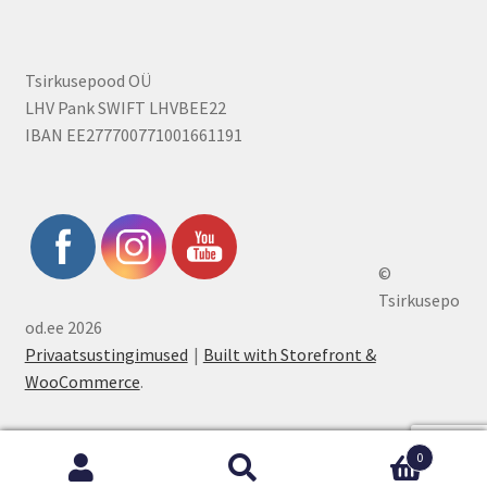
Tsirkusepood OÜ
LHV Pank SWIFT LHVBEE22
IBAN EE277700771001661191
©
Tsirkusepo
od.ee 2026
Privaatsustingimused
Built with Storefront &
WooCommerce
.
0
Otsi:
Otsi