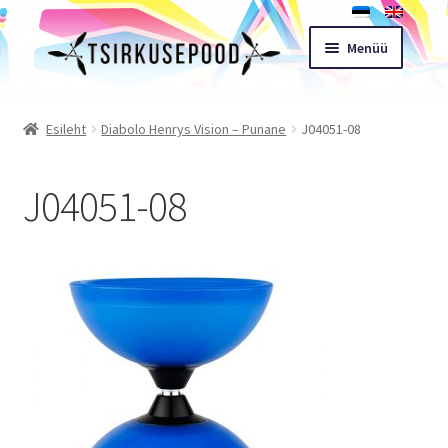
Liigu
Liigu
Menüü
navigeerimisele
sisu
juurde
Esileht
Esileht
Diabolo Henrys Vision – Punane
J04051-08
Pood
J04051-08
Ostukorv
Expand
Müügitingimused
child
menu
Töötoad
Kontakt