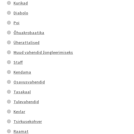
Kurikad
Diabolo
Poi
Õhuakrobaatika
Üherattalised
Muud vahendid žongleerimiseks
Staff
Kendama
Osavusvahendid
Tasakaal
Tulevahendid
Kevlar
Tsirkusekohver
Raamat