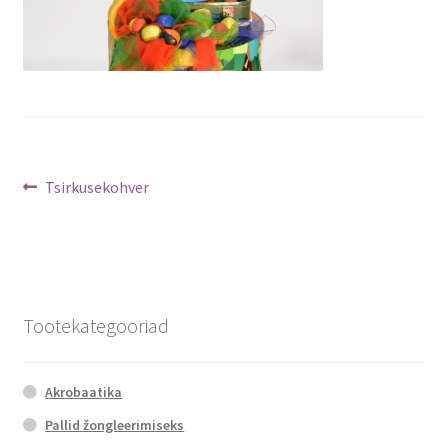
Navigeerimine
Previous
Tsirkusekohver
post:
Tootekategooriad
Akrobaatika
Pallid žongleerimiseks