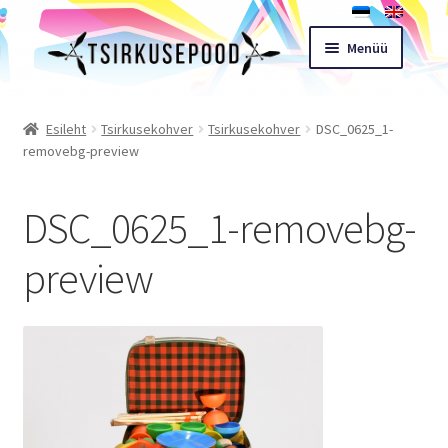
Liigu
Liigu
Menüü
navigeerimisele
sisu
juurde
Esileht
Esileht
Tsirkusekohver
Tsirkusekohver
DSC_0625_1-
removebg-preview
Pood
DSC_0625_1-removebg-
Ostukorv
preview
Expand
Müügitingimused
child
menu
Töötoad
Kontakt