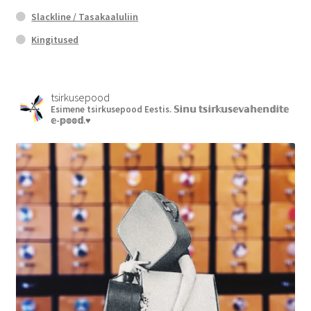
Slackline / Tasakaaluliin
Kingitused
tsirkusepood
Esimene tsirkusepood Eestis.
𝕊𝕚𝕟𝕦 𝕥𝕤𝕚𝕣𝕜𝕦𝕤𝕖𝕧𝕒𝕙𝕖𝕟𝕕𝕚𝕥𝕖
𝕖-𝕡𝕠𝕠𝕕.♥︎