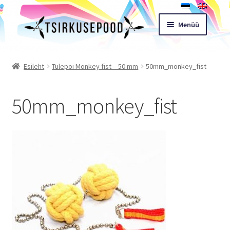
Liigu
Liigu
Menüü
navigeerimisele
sisu
juurde
Esileht
Esileht
Tulepoi Monkey fist – 50 mm
50mm_monkey_fist
Pood
50mm_monkey_fist
Ostukorv
Expand
Müügitingimused
child
menu
Töötoad
Kontakt