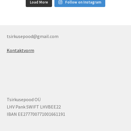
Load More
Follow on Instagram
tsirkusepood@gmail.com
Kontaktvorm
Tsirkusepood OÜ
LHV Pank SWIFT LHVBEE22
IBAN EE277700771001661191