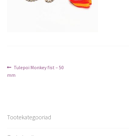
Navigeerimine
Previous
Tulepoi Monkey fist – 50
post:
mm
Tootekategooriad