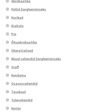
Akrobaatika
Pallid žongleerimiseks
Kurikad
Diabolo
Poi
Õhuakrobaatika
Üherattalised
Muud vahendid žongleerimiseks
Staff
Kendama
Osavusvahendid
Tasakaal
Tulevahendid
Kevlar