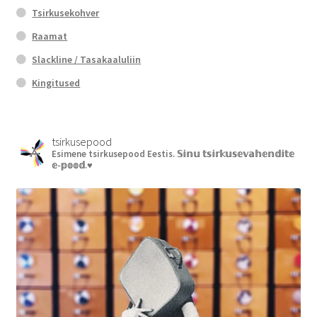
Tsirkusekohver
Raamat
Slackline / Tasakaaluliin
Kingitused
tsirkusepood
Esimene tsirkusepood Eestis.
𝕊𝕚𝕟𝕦 𝕥𝕤𝕚𝕣𝕜𝕦𝕤𝕖𝕧𝕒𝕙𝕖𝕟𝕕𝕚𝕥𝕖
𝕖-𝕡𝕠𝕠𝕕.♥︎