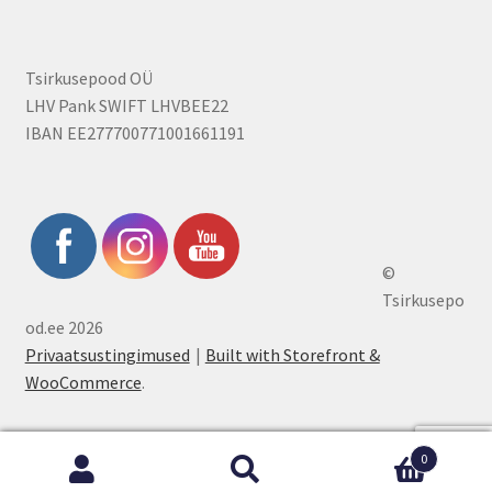
Tsirkusepood OÜ
LHV Pank SWIFT LHVBEE22
IBAN EE277700771001661191
©
Tsirkusepo
od.ee 2026
Privaatsustingimused
Built with Storefront &
WooCommerce
.
0
Otsi:
Otsi