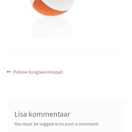
Navigeerimine
Previous
Pehme žongleerimispall
post:
Lisa kommentaar
You must be logged in to post a comment.