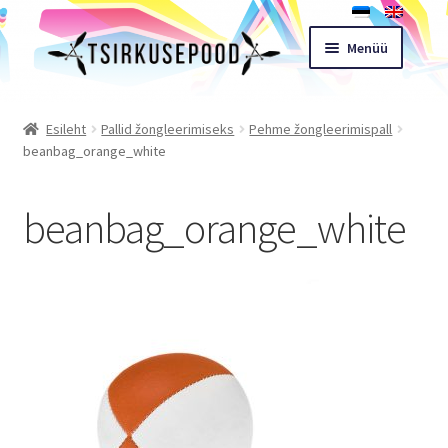
Liigu
Liigu
Menüü
navigeerimisele
sisu
juurde
Esileht
Esileht
Pallid žongleerimiseks
Pehme žongleerimispall
beanbag_orange_white
Pood
beanbag_orange_white
Ostukorv
Expand
Müügitingimused
child
menu
Töötoad
Kontakt