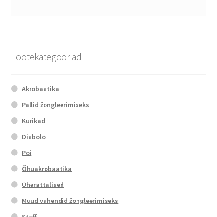
Tootekategooriad
Akrobaatika
Pallid žongleerimiseks
Kurikad
Diabolo
Poi
Õhuakrobaatika
Üherattalised
Muud vahendid žongleerimiseks
Staff