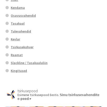
Kendama
Osavusvahendid
Tasakaal
Tulevahendid
Kevlar
Tsirkusekohver
Raamat
Slackline / Tasakaaluliin
Kingitused
tsirkusepood
Esimene tsirkusepood Eestis.
𝕊𝕚𝕟𝕦 𝕥𝕤𝕚𝕣𝕜𝕦𝕤𝕖𝕧𝕒𝕙𝕖𝕟𝕕𝕚𝕥𝕖
𝕖-𝕡𝕠𝕠𝕕.♥︎