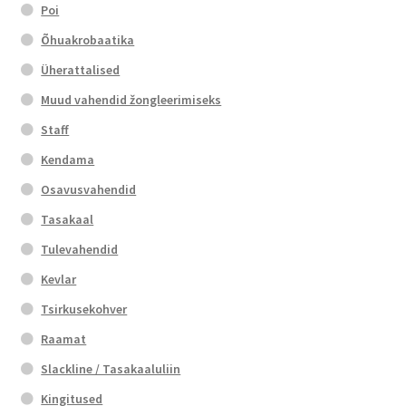
Poi
Õhuakrobaatika
Üherattalised
Muud vahendid žongleerimiseks
Staff
Kendama
Osavusvahendid
Tasakaal
Tulevahendid
Kevlar
Tsirkusekohver
Raamat
Slackline / Tasakaaluliin
Kingitused