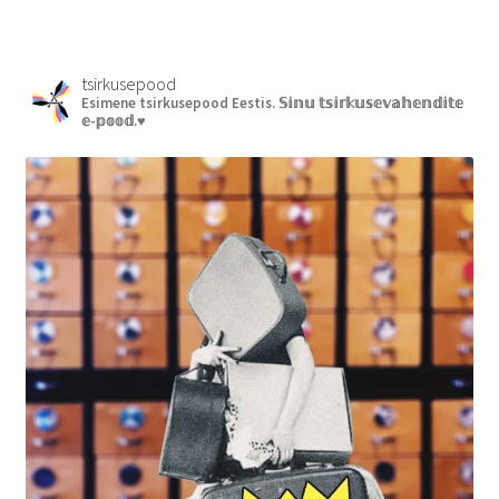
tsirkusepood
Esimene tsirkusepood Eestis.
𝕊𝕚𝕟𝕦 𝕥𝕤𝕚𝕣𝕜𝕦𝕤𝕖𝕧𝕒𝕙𝕖𝕟𝕕𝕚𝕥𝕖
𝕖-𝕡𝕠𝕠𝕕.♥︎