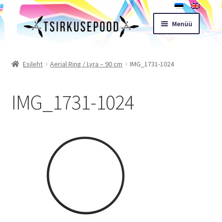
Liigu
Liigu
Menüü
navigeerimisele
sisu
juurde
Esileht
Esileht
Aerial Ring / Lyra – 90 cm
IMG_1731-1024
Pood
IMG_1731-1024
Ostukorv
Expand
Müügitingimused
child
menu
Töötoad
Kontakt