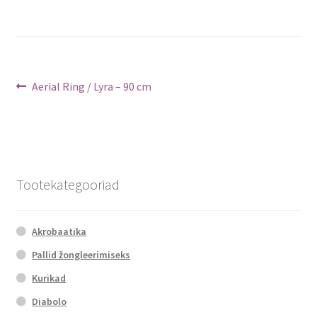
Navigeerimine
Previous
Aerial Ring / Lyra – 90 cm
post:
Tootekategooriad
Akrobaatika
Pallid žongleerimiseks
Kurikad
Diabolo