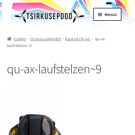
Liigu
Liigu
Menüü
navigeerimisele
sisu
juurde
Esileht
Esileht
Osavusvahendid
Kargud QU-AX
qu-ax-
laufstelzen~9
Pood
qu-ax-laufstelzen~9
Ostukorv
Expand
Müügitingimused
child
menu
Töötoad
Kontakt