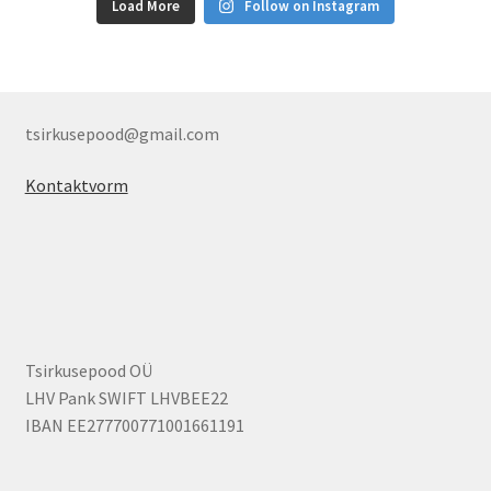
Load More
Follow on Instagram
tsirkusepood@gmail.com
Kontaktvorm
Tsirkusepood OÜ
LHV Pank SWIFT LHVBEE22
IBAN EE277700771001661191