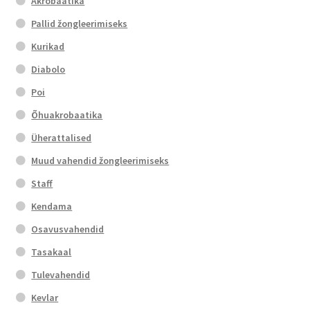
Akrobaatika
Pallid žongleerimiseks
Kurikad
Diabolo
Poi
Õhuakrobaatika
Üherattalised
Muud vahendid žongleerimiseks
Staff
Kendama
Osavusvahendid
Tasakaal
Tulevahendid
Kevlar