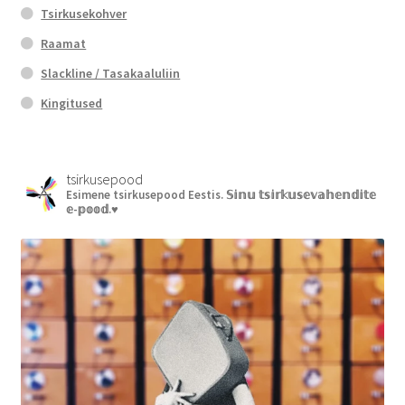
Tsirkusekohver
Raamat
Slackline / Tasakaaluliin
Kingitused
tsirkusepood
Esimene tsirkusepood Eestis.
𝕊𝕚𝕟𝕦 𝕥𝕤𝕚𝕣𝕜𝕦𝕤𝕖𝕧𝕒𝕙𝕖𝕟𝕕𝕚𝕥𝕖
𝕖-𝕡𝕠𝕠𝕕.♥︎