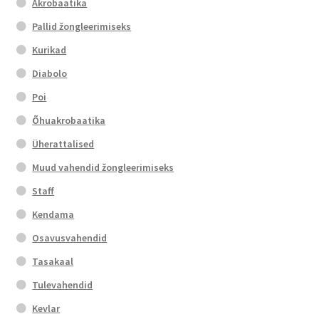
Akrobaatika
Pallid žongleerimiseks
Kurikad
Diabolo
Poi
Õhuakrobaatika
Üherattalised
Muud vahendid žongleerimiseks
Staff
Kendama
Osavusvahendid
Tasakaal
Tulevahendid
Kevlar