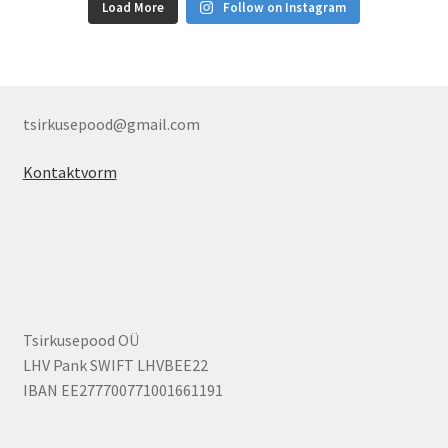
Load More
Follow on Instagram
tsirkusepood@gmail.com
Kontaktvorm
Tsirkusepood OÜ
LHV Pank SWIFT LHVBEE22
IBAN EE277700771001661191