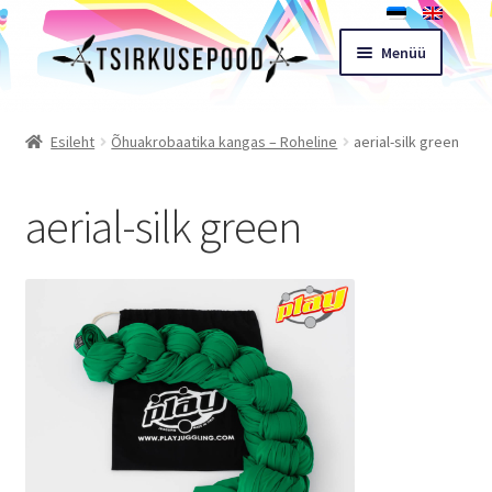
Liigu
Liigu
Menüü
navigeerimisele
sisu
juurde
Esileht
Esileht
Õhuakrobaatika kangas – Roheline
aerial-silk green
Pood
aerial-silk green
Ostukorv
Expand
Müügitingimused
child
menu
Töötoad
Kontakt