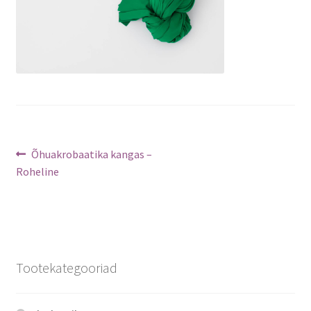
Navigeerimine
Previous
Õhuakrobaatika kangas –
post:
Roheline
Tootekategooriad