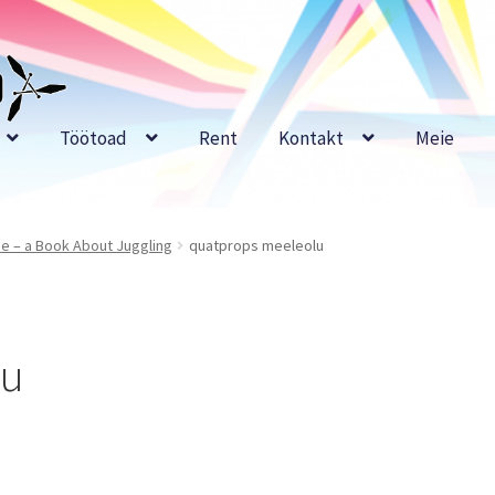
Töötoad
Rent
Kontakt
Meie
e – a Book About Juggling
quatprops meeleolu
lu