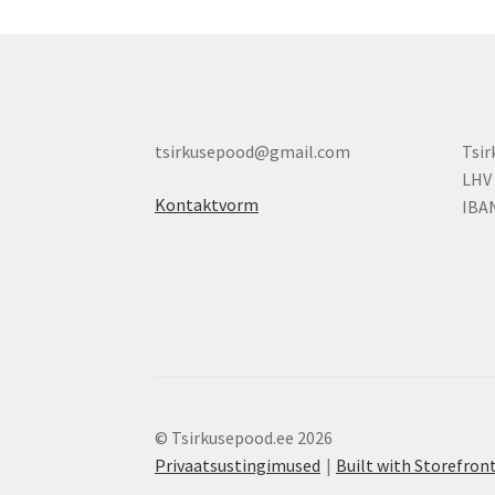
tsirkusepood@gmail.com
Tsi
LHV
Kontaktvorm
IBA
© Tsirkusepood.ee 2026
Privaatsustingimused
Built with Storefr