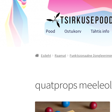
Liigu
Liigu
navigeerimisele
sisu
juurde
Pood
Ostukorv
Tähtis info
Esileht
Raamat
Funktsionaalne žongleerimin
quatprops meeleo