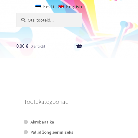
Eesti
English
Otsi:
Otsi
0.00
€
0 artiklit
Tootekategooriad
Akrobaatika
Pallid žongleerimiseks