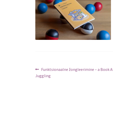
Navigeerimine
Previous
Funktsionaalne žongleerimine – a Book 
post:
Juggling