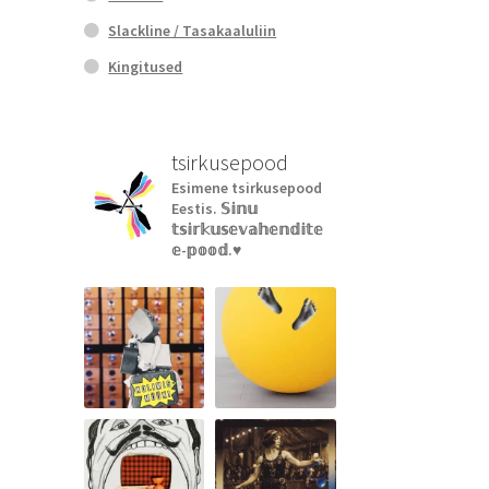
Slackline / Tasakaaluliin
Kingitused
tsirkusepood
Esimene tsirkusepood
Eestis.
𝕊𝕚𝕟𝕦
𝕥𝕤𝕚𝕣𝕜𝕦𝕤𝕖𝕧𝕒𝕙𝕖𝕟𝕕𝕚𝕥𝕖
𝕖-𝕡𝕠𝕠𝕕.♥︎