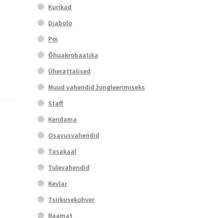
Kurikad
Diabolo
Poi
Õhuakrobaatika
Üherattalised
Muud vahendid žongleerimiseks
Staff
Kendama
Osavusvahendid
Tasakaal
Tulevahendid
Kevlar
Tsirkusekohver
Raamat