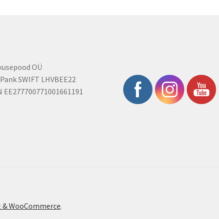
rkusepood OÜ
 Pank SWIFT LHVBEE22
N EE277700771001661191
ont & WooCommerce
.