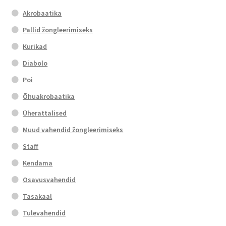
Akrobaatika
Pallid žongleerimiseks
Kurikad
Diabolo
Poi
Õhuakrobaatika
Üherattalised
Muud vahendid žongleerimiseks
Staff
Kendama
Osavusvahendid
Tasakaal
Tulevahendid