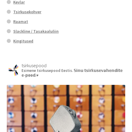
Kevlar
Tsirkusekohver
Raamat
Slackline / Tasakaaluliin
Kingitused
tsirkusepood
Esimene tsirkusepood Eestis.
𝕊𝕚𝕟𝕦 𝕥𝕤𝕚𝕣𝕜𝕦𝕤𝕖𝕧𝕒𝕙𝕖𝕟𝕕𝕚𝕥𝕖
𝕖-𝕡𝕠𝕠𝕕.♥︎