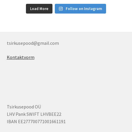
Load More
Follow on Instagram
tsirkusepood@gmail.com
Kontaktvorm
Tsirkusepood OÜ
LHV Pank SWIFT LHVBEE22
IBAN EE277700771001661191