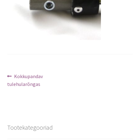
Navigeerimine
Previous
Kokkupandav
post:
tulehularõngas
Tootekategooriad