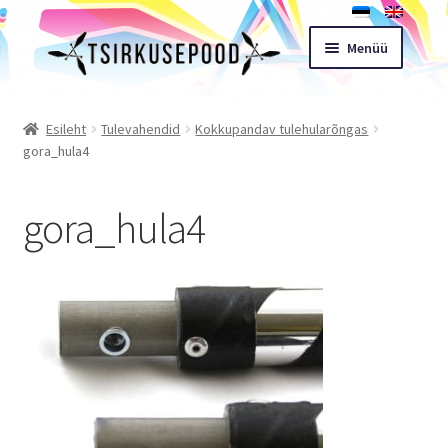
Liigu
Liigu
Menüü
navigeerimisele
sisu
juurde
Esileht
Esileht
Tulevahendid
Kokkupandav tulehularõngas
gora_hula4
Pood
gora_hula4
Ostukorv
Expand
Müügitingimused
child
menu
Töötoad
Kontakt