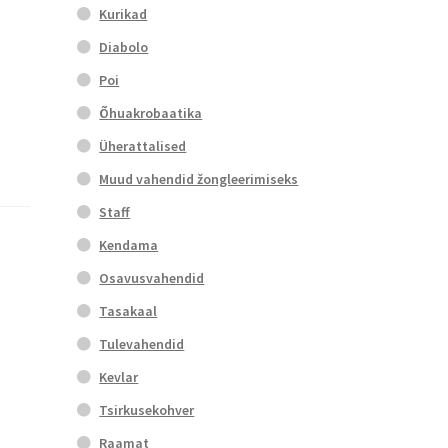
Kurikad
Diabolo
Poi
Õhuakrobaatika
Üherattalised
Muud vahendid žongleerimiseks
Staff
Kendama
Osavusvahendid
Tasakaal
Tulevahendid
Kevlar
Tsirkusekohver
Raamat