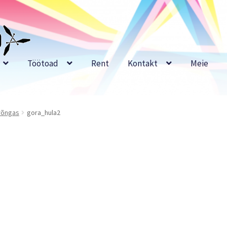
Töötoad
Rent
Kontakt
Meie
rõngas
gora_hula2