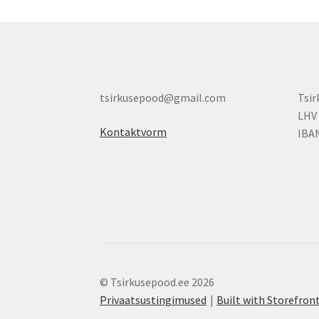
tsirkusepood@gmail.com
Tsi
LHV
Kontaktvorm
IBA
© Tsirkusepood.ee 2026
Privaatsustingimused
Built with Storefr