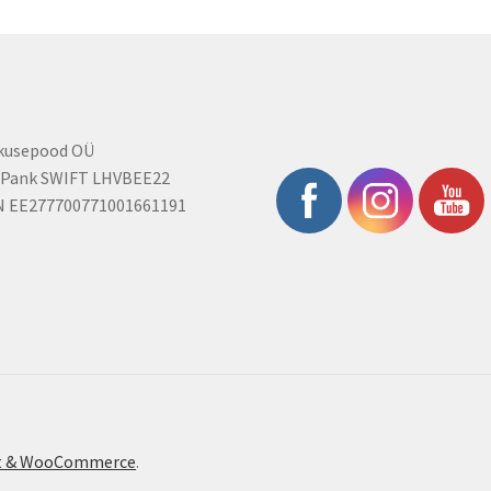
rkusepood OÜ
 Pank SWIFT LHVBEE22
N EE277700771001661191
ont & WooCommerce
.