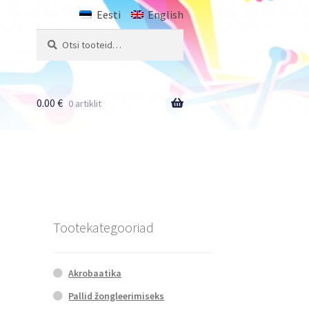
Eesti
English
Otsi:
Otsi
0.00
€
0 artiklit
Tootekategooriad
Akrobaatika
Pallid žongleerimiseks