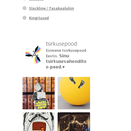
Slackline / Tasakaaluliin
Kingitused
tsirkusepood
Esimene tsirkusepood
Eestis.
𝕊𝕚𝕟𝕦
𝕥𝕤𝕚𝕣𝕜𝕦𝕤𝕖𝕧𝕒𝕙𝕖𝕟𝕕𝕚𝕥𝕖
𝕖-𝕡𝕠𝕠𝕕.♥︎