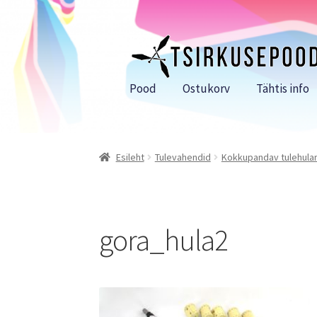
Liigu
Liigu
navigeerimisele
sisu
juurde
Pood
Ostukorv
Tähtis info
Esileht
Tulevahendid
Kokkupandav tulehula
gora_hula2