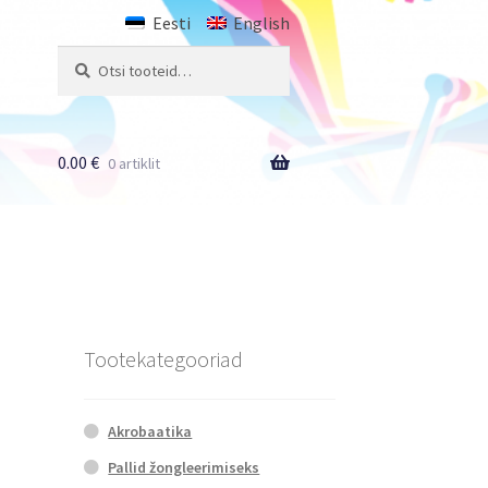
Eesti
English
Otsi:
Otsi
0.00
€
0 artiklit
Tootekategooriad
Akrobaatika
Pallid žongleerimiseks