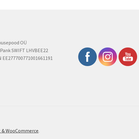
rkusepood OÜ
 Pank SWIFT LHVBEE22
N EE277700771001661191
ont & WooCommerce
.