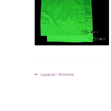
Navigeerimine
Previous
Lipupoid – Roheline
post: