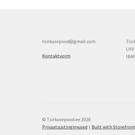
tsirkusepood@gmail.com
Tsi
LHV
Kontaktvorm
IBA
© Tsirkusepood.ee 2026
Privaatsustingimused
Built with Storefr