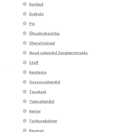
Kurikad
Diabolo
Poi
Õhuakrobaatika
Üherattalised
Muud vahendid žongleerimiseks
Staff
Kendama
Osavusvahendid
Tasakaal
Tulevahendid
Kevlar
Tsirkusekohver
Raamat