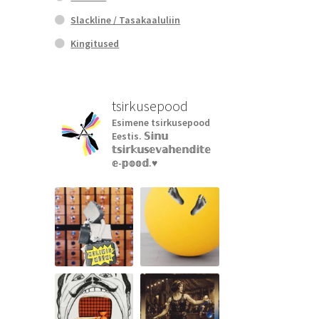
Slackline / Tasakaaluliin
Kingitused
tsirkusepood
Esimene tsirkusepood
Eestis.
𝕊𝕚𝕟𝕦
𝕥𝕤𝕚𝕣𝕜𝕦𝕤𝕖𝕧𝕒𝕙𝕖𝕟𝕕𝕚𝕥𝕖
𝕖-𝕡𝕠𝕠𝕕.♥︎