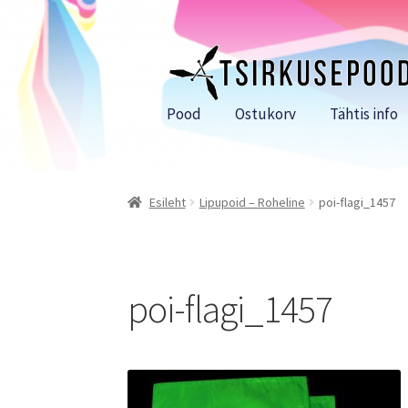
Liigu
Liigu
navigeerimisele
sisu
juurde
Pood
Ostukorv
Tähtis info
Esileht
Lipupoid – Roheline
poi-flagi_1457
poi-flagi_1457