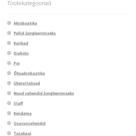
Tootekategooriad
Akrobaatika
Pallid žongleerimiseks
Kurikad
Diabolo
Poi
Õhuakrobaatika
Üherattalised
Muud vahendid žongleerimiseks
Staff
Kendama
Osavusvahendid
Tasakaal