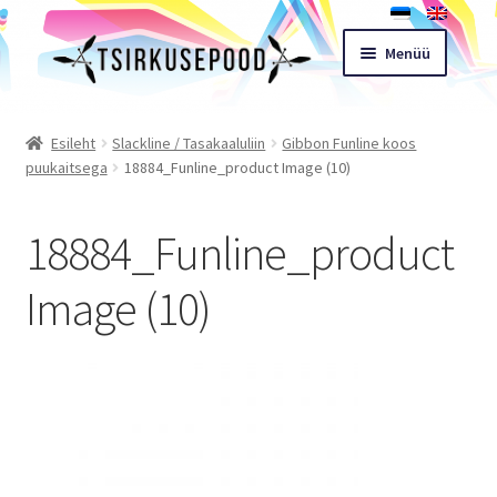
Liigu
Liigu
Menüü
navigeerimisele
sisu
juurde
Esileht
Esileht
Slackline / Tasakaaluliin
Gibbon Funline koos
puukaitsega
18884_Funline_product Image (10)
Pood
18884_Funline_product
Ostukorv
Image (10)
Expand
Müügitingimused
child
menu
Töötoad
Kontakt