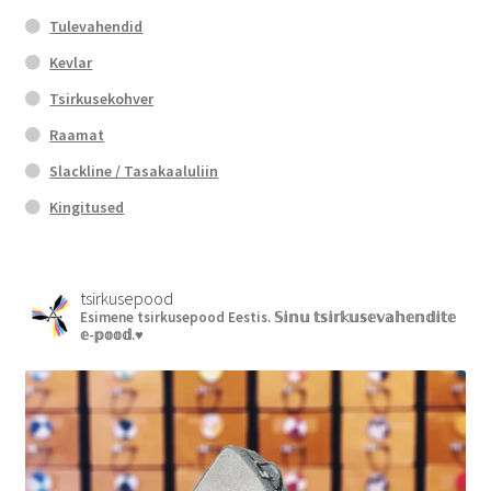
Tulevahendid
Kevlar
Tsirkusekohver
Raamat
Slackline / Tasakaaluliin
Kingitused
tsirkusepood
Esimene tsirkusepood Eestis.
𝕊𝕚𝕟𝕦 𝕥𝕤𝕚𝕣𝕜𝕦𝕤𝕖𝕧𝕒𝕙𝕖𝕟𝕕𝕚𝕥𝕖
𝕖-𝕡𝕠𝕠𝕕.♥︎