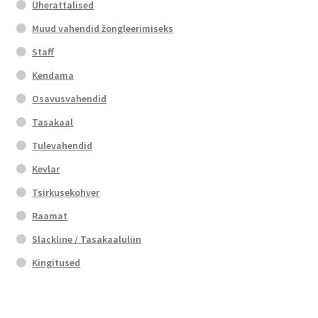
Üherattalised
Muud vahendid žongleerimiseks
Staff
Kendama
Osavusvahendid
Tasakaal
Tulevahendid
Kevlar
Tsirkusekohver
Raamat
Slackline / Tasakaaluliin
Kingitused