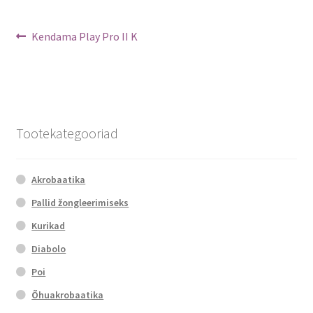
Navigeerimine
Previous
Kendama Play Pro II K
post:
Tootekategooriad
Akrobaatika
Pallid žongleerimiseks
Kurikad
Diabolo
Poi
Õhuakrobaatika