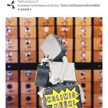
tsirkusepood
Esimene tsirkusepood Eestis.
𝕊𝕚𝕟𝕦 𝕥𝕤𝕚𝕣𝕜𝕦𝕤𝕖𝕧𝕒𝕙𝕖𝕟𝕕𝕚𝕥𝕖
𝕖-𝕡𝕠𝕠𝕕.♥︎