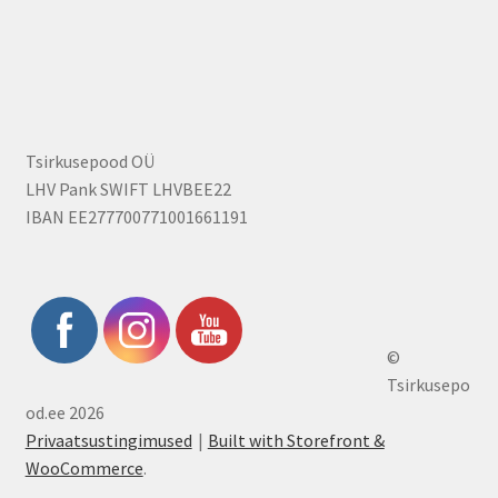
Tsirkusepood OÜ
LHV Pank SWIFT LHVBEE22
IBAN EE277700771001661191
©
Tsirkusepo
od.ee 2026
Privaatsustingimused
Built with Storefront &
WooCommerce
.