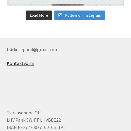
Load More
Follow on Instagram
tsirkusepood@gmail.com
Kontaktvorm
Tsirkusepood OÜ
LHV Pank SWIFT LHVBEE22
IBAN EE277700771001661191