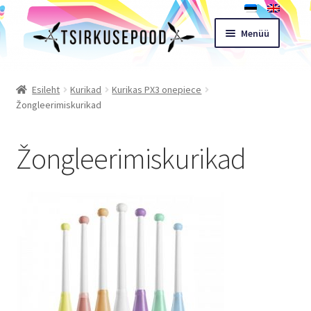
Liigu
Liigu
Menüü
navigeerimisele
sisu
juurde
Esileht
Esileht
Kurikad
Kurikas PX3 onepiece
Žongleerimiskurikad
Pood
Žongleerimiskurikad
Ostukorv
Expand
Müügitingimused
child
menu
Töötoad
Kontakt