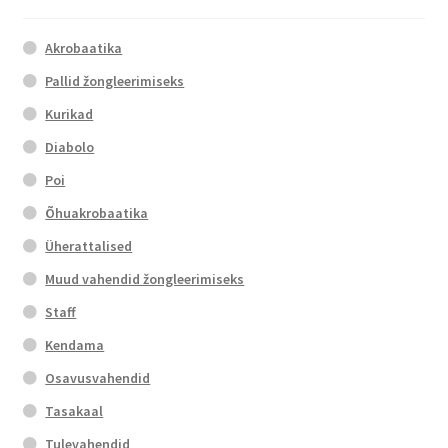
Akrobaatika
Pallid žongleerimiseks
Kurikad
Diabolo
Poi
Õhuakrobaatika
Üherattalised
Muud vahendid žongleerimiseks
Staff
Kendama
Osavusvahendid
Tasakaal
Tulevahendid