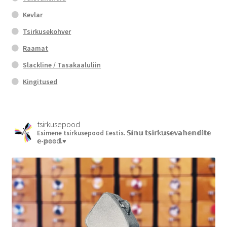
Kevlar
Tsirkusekohver
Raamat
Slackline / Tasakaaluliin
Kingitused
tsirkusepood
Esimene tsirkusepood Eestis.
𝕊𝕚𝕟𝕦 𝕥𝕤𝕚𝕣𝕜𝕦𝕤𝕖𝕧𝕒𝕙𝕖𝕟𝕕𝕚𝕥𝕖
𝕖-𝕡𝕠𝕠𝕕.♥︎