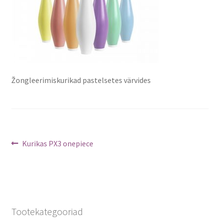
Žongleerimiskurikad pastelsetes värvides
Navigeerimine
Previous
Kurikas PX3 onepiece
post:
Tootekategooriad