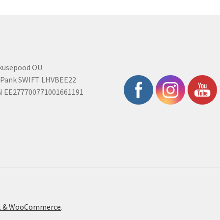
rkusepood OÜ
 Pank SWIFT LHVBEE22
N EE277700771001661191
ont & WooCommerce
.