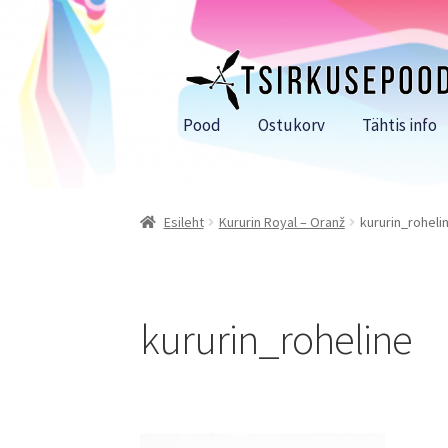
Liigu
Liigu
navigeerimisele
sisu
juurde
Pood
Ostukorv
Tähtis info
Esileht
Kururin Royal – Oranž
kururin_roheli
kururin_roheline