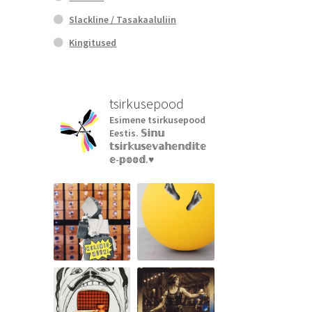
Slackline / Tasakaaluliin
Kingitused
tsirkusepood
Esimene tsirkusepood
Eestis.
𝕊𝕚𝕟𝕦
𝕥𝕤𝕚𝕣𝕜𝕦𝕤𝕖𝕧𝕒𝕙𝕖𝕟𝕕𝕚𝕥𝕖
𝕖-𝕡𝕠𝕠𝕕.♥︎