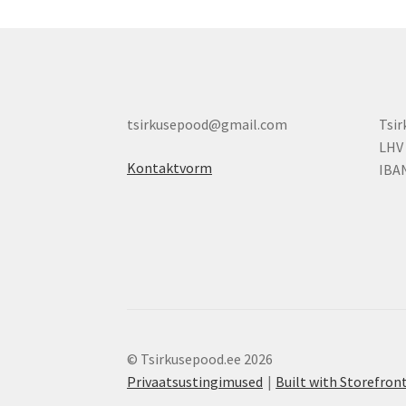
tsirkusepood@gmail.com
Tsi
LHV
Kontaktvorm
IBA
© Tsirkusepood.ee 2026
Privaatsustingimused
Built with Storefr