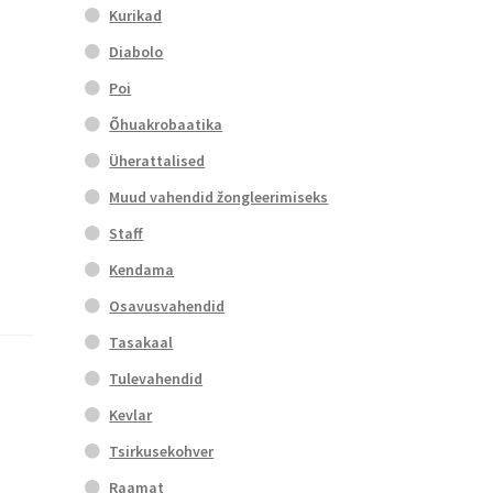
Kurikad
Diabolo
Poi
Õhuakrobaatika
Üherattalised
Muud vahendid žongleerimiseks
Staff
Kendama
Osavusvahendid
Tasakaal
Tulevahendid
Kevlar
Tsirkusekohver
Raamat