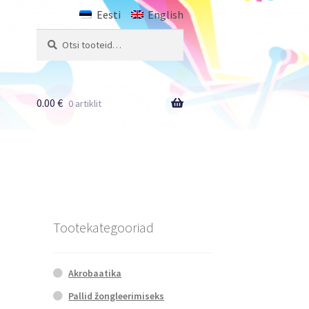
Eesti
English
Otsi:
Otsi
0.00
€
0 artiklit
Tootekategooriad
Akrobaatika
Pallid žongleerimiseks