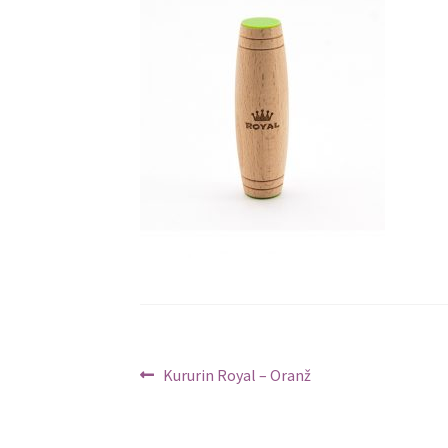
Navigeerimine
Previous
Kururin Royal – Oranž
post: