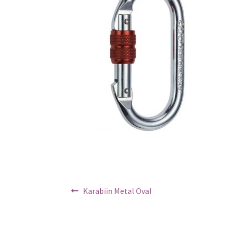
Navigeerimine
Previous
Karabiin Metal Oval
post: