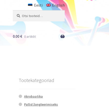
Eesti
English
Otsi:
Otsi
0.00
€
0 artiklit
Tootekategooriad
Akrobaatika
Pallid žongleerimiseks