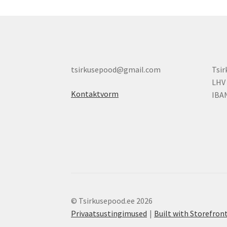
tsirkusepood@gmail.com
Tsi
LHV
Kontaktvorm
IBA
© Tsirkusepood.ee 2026
Privaatsustingimused
Built with Storefr