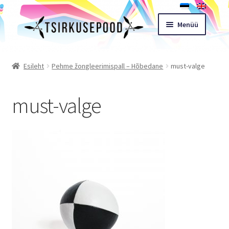
Liigu
Liigu
Menüü
navigeerimisele
sisu
juurde
Esileht
Esileht
Pehme žongleerimispall – Hõbedane
must-valge
Pood
must-valge
Ostukorv
Expand
Müügitingimused
child
menu
Töötoad
Kontakt