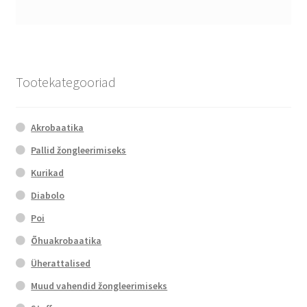
Tootekategooriad
Akrobaatika
Pallid žongleerimiseks
Kurikad
Diabolo
Poi
Õhuakrobaatika
Üherattalised
Muud vahendid žongleerimiseks