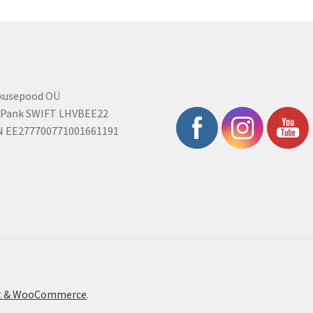
rkusepood OÜ
 Pank SWIFT LHVBEE22
N EE277700771001661191
ont & WooCommerce
.