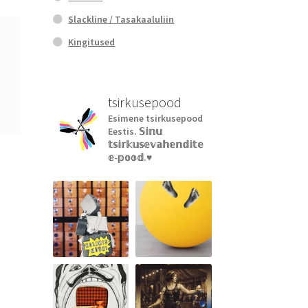
Slackline / Tasakaaluliin
Kingitused
tsirkusepood
Esimene tsirkusepood
Eestis.
𝕊𝕚𝕟𝕦
𝕥𝕤𝕚𝕣𝕜𝕦𝕤𝕖𝕧𝕒𝕙𝕖𝕟𝕕𝕚𝕥𝕖
𝕖-𝕡𝕠𝕠𝕕.♥︎