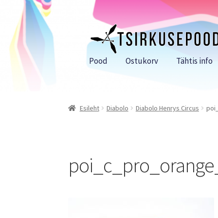
Liigu
Liigu
navigeerimisele
sisu
juurde
Pood
Ostukorv
Tähtis info
Esileht
Diabolo
Diabolo Henrys Circus
poi
poi_c_pro_orange