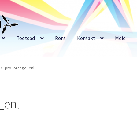
Töötoad
Rent
Kontakt
Meie
_c_pro_orange_enl
_enl