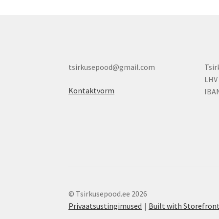
tsirkusepood@gmail.com
Tsi
LHV
Kontaktvorm
IBA
© Tsirkusepood.ee 2026
Privaatsustingimused
Built with Storefr