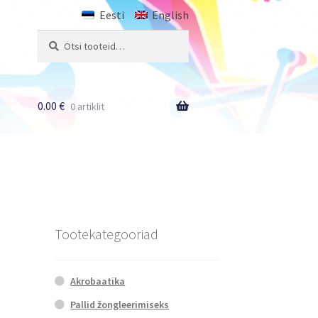
Eesti
English
Otsi:
Otsi
0.00
€
0 artiklit
Tootekategooriad
Akrobaatika
Pallid žongleerimiseks