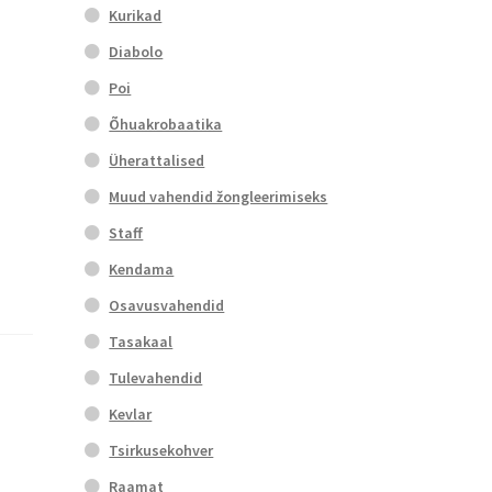
Kurikad
Diabolo
Poi
Õhuakrobaatika
Üherattalised
Muud vahendid žongleerimiseks
Staff
Kendama
Osavusvahendid
Tasakaal
Tulevahendid
Kevlar
Tsirkusekohver
Raamat