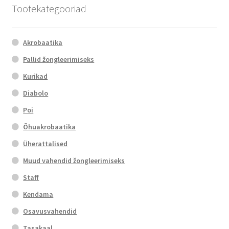
Tootekategooriad
Akrobaatika
Pallid žongleerimiseks
Kurikad
Diabolo
Poi
Õhuakrobaatika
Üherattalised
Muud vahendid žongleerimiseks
Staff
Kendama
Osavusvahendid
Tasakaal