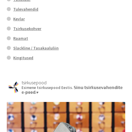
Tulevahendid
Kevlar
Tsirkusekohver
Raamat
Slackline / Tasakaaluliin
Kingitused
tsirkusepood
Esimene tsirkusepood Eestis.
𝕊𝕚𝕟𝕦 𝕥𝕤𝕚𝕣𝕜𝕦𝕤𝕖𝕧𝕒𝕙𝕖𝕟𝕕𝕚𝕥𝕖
𝕖-𝕡𝕠𝕠𝕕.♥︎