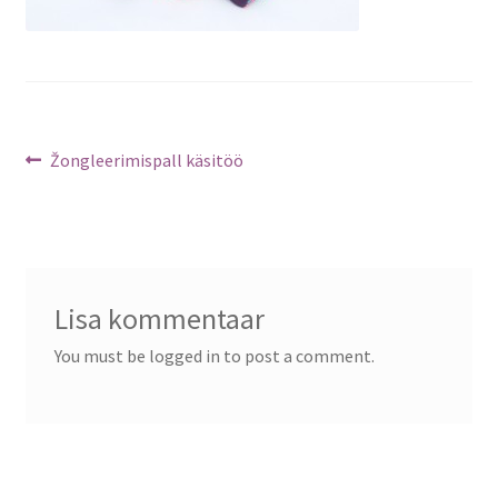
Navigeerimine
Previous
Žongleerimispall käsitöö
post:
Lisa kommentaar
You must be logged in to post a comment.