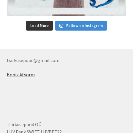
Load More
Follow on Instagram
tsirkusepood@gmail.com
Kontaktvorm
Tsirkusepood OÜ
LHV Pank SWIFT LHVBEE22