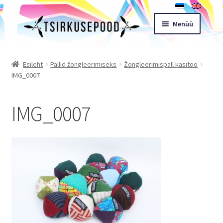
Liigu
Liigu
Menüü
navigeerimisele
sisu
juurde
Esileht
Esileht
Pallid žongleerimiseks
Žongleerimispall käsitöö
IMG_0007
Pood
IMG_0007
Ostukorv
Expand
Müügitingimused
child
menu
Töötoad
Kontakt