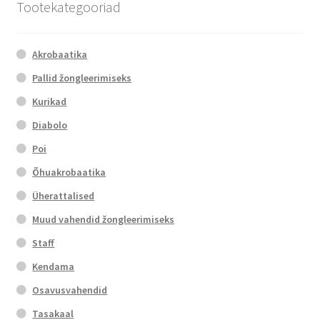
Tootekategooriad
Akrobaatika
Pallid žongleerimiseks
Kurikad
Diabolo
Poi
Õhuakrobaatika
Üherattalised
Muud vahendid žongleerimiseks
Staff
Kendama
Osavusvahendid
Tasakaal