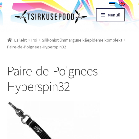
Liigu
Liigu
Menüü
navigeerimisele
sisu
juurde
Esileht
Esileht
Poi
Silikonist ümmargune käepideme komplekt
Paire-de-Poignees-Hyperspin32
Pood
Paire-de-Poignees-
Ostukorv
Hyperspin32
Expand
Müügitingimused
child
menu
Töötoad
Kontakt