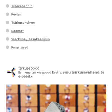
Tulevahendid
Kevlar
Tsirkusekohver
Raamat
Slackline / Tasakaaluliin
Kingitused
tsirkusepood
Esimene tsirkusepood Eestis.
𝕊𝕚𝕟𝕦 𝕥𝕤𝕚𝕣𝕜𝕦𝕤𝕖𝕧𝕒𝕙𝕖𝕟𝕕𝕚𝕥𝕖
𝕖-𝕡𝕠𝕠𝕕.♥︎