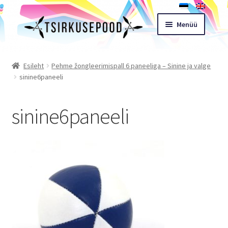
Liigu
Liigu
Menüü
navigeerimisele
sisu
juurde
Esileht
Esileht
Pehme žongleerimispall 6 paneeliga – Sinine ja valge
sinine6paneeli
Pood
sinine6paneeli
Ostukorv
Expand
Müügitingimused
child
menu
Töötoad
Kontakt