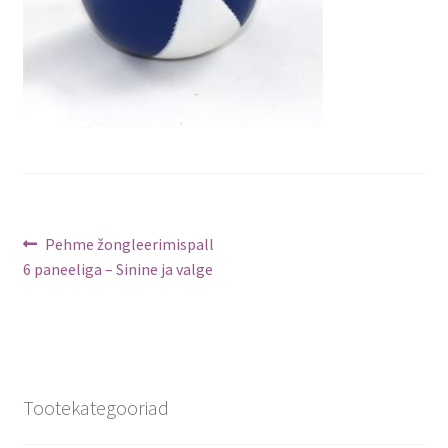
Navigeerimine
Previous
Pehme žongleerimispall
post:
6 paneeliga – Sinine ja valge
Tootekategooriad