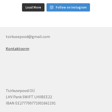
Load More
Follow on Instagram
tsirkusepood@gmail.com
Kontaktvorm
Tsirkusepood OÜ
LHV Pank SWIFT LHVBEE22
IBAN EE277700771001661191