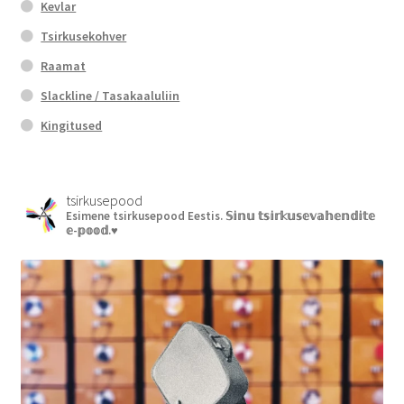
Kevlar
Tsirkusekohver
Raamat
Slackline / Tasakaaluliin
Kingitused
tsirkusepood
Esimene tsirkusepood Eestis.
𝕊𝕚𝕟𝕦 𝕥𝕤𝕚𝕣𝕜𝕦𝕤𝕖𝕧𝕒𝕙𝕖𝕟𝕕𝕚𝕥𝕖
𝕖-𝕡𝕠𝕠𝕕.♥︎