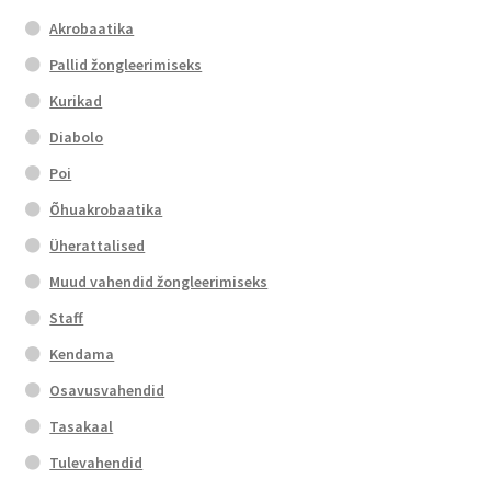
Akrobaatika
Pallid žongleerimiseks
Kurikad
Diabolo
Poi
Õhuakrobaatika
Üherattalised
Muud vahendid žongleerimiseks
Staff
Kendama
Osavusvahendid
Tasakaal
Tulevahendid