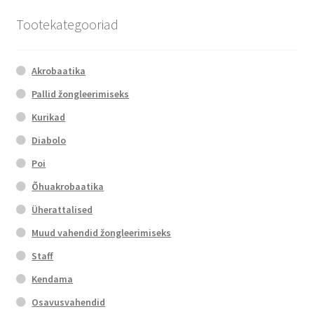
Tootekategooriad
Akrobaatika
Pallid žongleerimiseks
Kurikad
Diabolo
Poi
Õhuakrobaatika
Üherattalised
Muud vahendid žongleerimiseks
Staff
Kendama
Osavusvahendid