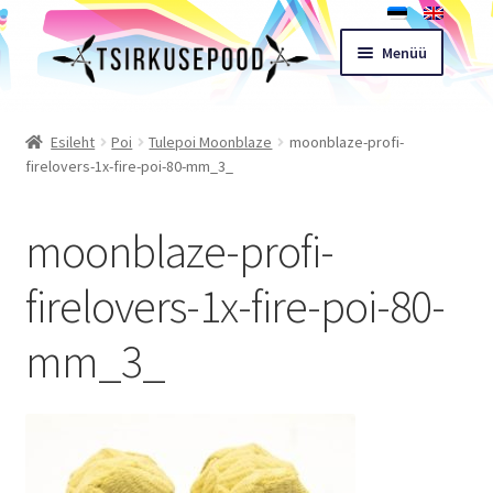
Liigu
Liigu
Menüü
navigeerimisele
sisu
juurde
Esileht
Esileht
Poi
Tulepoi Moonblaze
moonblaze-profi-
firelovers-1x-fire-poi-80-mm_3_
Pood
moonblaze-profi-
Ostukorv
firelovers-1x-fire-poi-80-
Expand
Müügitingimused
child
mm_3_
menu
Töötoad
Kontakt