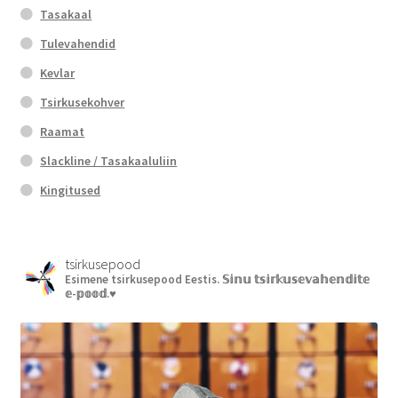
Tasakaal
Tulevahendid
Kevlar
Tsirkusekohver
Raamat
Slackline / Tasakaaluliin
Kingitused
tsirkusepood
Esimene tsirkusepood Eestis.
𝕊𝕚𝕟𝕦 𝕥𝕤𝕚𝕣𝕜𝕦𝕤𝕖𝕧𝕒𝕙𝕖𝕟𝕕𝕚𝕥𝕖
𝕖-𝕡𝕠𝕠𝕕.♥︎